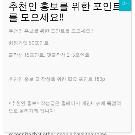
댓글달기
추천인 홍보를 위한 포인트를 모으세요!!
bape hoodie
회원가입 50포인트
2023년 06월 02일 10:04 오후
Permalink
글작성 15포인트, 댓글작성 2~5포인트
I wanted to compose you one little remark in order
to say thanks a lot again on the gorgeous
추천인 홍보 글 작성을 위한 필요 포인트 180p
guidelines you have provided in this case. It’s quite
wonderfully generous of people like you to give
unhampered all that numerous people would have
<추천인 홍보> 작성글은 홈페이지 메인메뉴에 독점적
advertised for an ebook to help with making some
으로 올라가게 됩니다!!
dough on their own, specifically considering the
fact that you could have tried it in the event you
wanted. The advice also acted to be a easy way to
recognize that other people have the same