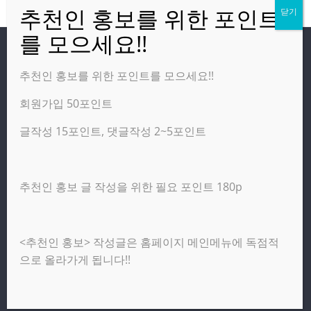
방문자
추천인 홍보를 위한 포인트를 모으세요!!
회원가입 50포인트
온라인 방문자:
3
오늘의 조회수:
1,865
글작성 15포인트, 댓글작성 2~5포인트
어제의 조회수:
3,142
추천인 홍보 글 작성을 위한 필요 포인트 180p
광고 제휴 홍보 일반 문의 : apptechgo@naver.com
<추천인 홍보> 작성글은 홈페이지 메인메뉴에 독점적
Copyright © 2026
앱테크고
. All rights reserved.
으로 올라가게 됩니다!!
테마:
ColorMag
(ThemeGrill 제작). Powered by
워드프레스
.