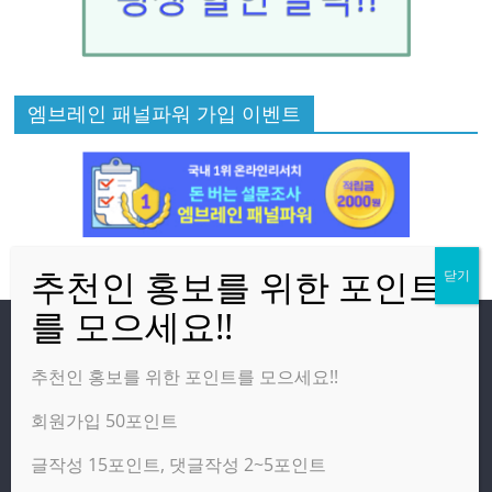
엠브레인 패널파워 가입 이벤트
방문자
추천인 홍보를 위한 포인트를 모으세요!!
회원가입 50포인트
온라인 방문자:
11
오늘의 조회수:
3,342
글작성 15포인트, 댓글작성 2~5포인트
어제의 조회수:
5,650