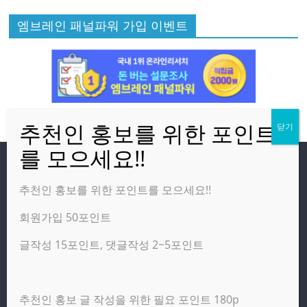
엠브레인 패널파워 가입 이벤트
방문자
추천인 홍보를 위한 포인트를 모으세요!!
회원가입 50포인트
온라인 방문자:
2
오늘의 조회수:
1,629
글작성 15포인트, 댓글작성 2~5포인트
어제의 조회수:
3,142
추천인 홍보 글 작성을 위한 필요 포인트 180p
광고 제휴 홍보 일반 문의 : apptechgo@naver.com