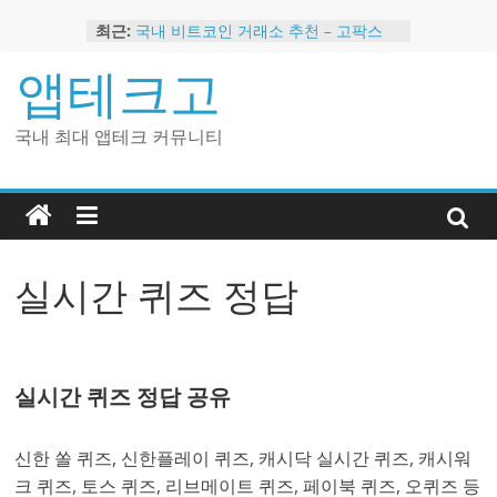
Skip
최근:
국내 비트코인 거래소 추천 – 고팍스
to
국내 코인 거래소 가입, 현금 지급 이벤
content
앱테크고
트
2024 강력히 추천하는 은행 멤버십 현
금 앱테크
국내 최대 앱테크 커뮤니티
해외 코인 거래소 추천 순위 BEST 2
현금 지급하는 국내 코인 거래소 추천
실시간 퀴즈 정답
실시간 퀴즈 정답 공유
신한 쏠 퀴즈, 신한플레이 퀴즈, 캐시닥 실시간 퀴즈, 캐시워
크 퀴즈, 토스 퀴즈, 리브메이트 퀴즈, 페이북 퀴즈, 오퀴즈 등