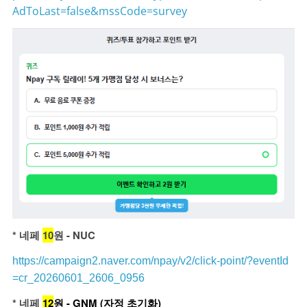
AdToLast=false&mssCode=survey
* 네페
10
원 - NUC
https://campaign2.naver.com/npay/v2/click-point/?eventId
=cr_20260601_2606_0956
* 네페
12
원 - GNM (자정 초기화)