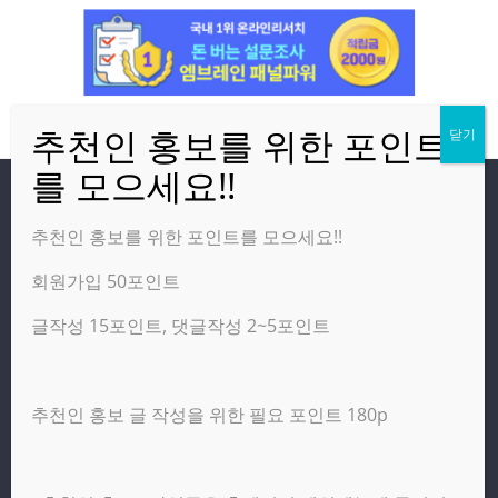
방문자
추천인 홍보를 위한 포인트를 모으세요!!
회원가입 50포인트
온라인 방문자:
20
오늘의 조회수:
2,775
글작성 15포인트, 댓글작성 2~5포인트
어제의 조회수:
6,247
추천인 홍보 글 작성을 위한 필요 포인트 180p
광고 제휴 홍보 일반 문의 : apptechgo@naver.com