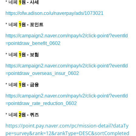
* 네페
1
원 - 사세
https://ofw.adison.co/u/naverpay/ads/1073021
* 네페
1
원 - 포인트
https://campaign2.naver.com/npay/v2/click-point/?eventId
=pointdraw_benefit_0602
* 네페
1
원 - 보험
https://campaign2.naver.com/npay/v2/click-point/?eventId
=pointdraw_overseas_insur_0602
* 네페
1
원 - 금융
https://campaign2.naver.com/npay/v2/click-point/?eventId
=pointdraw_rate_reduction_0602
* 네페
2
원 - 퀴즈
https://point.pay.naver.com/pc/mission-detail?dataTy
pe=survey&rank=12&rankType=DESC&sortCompleted