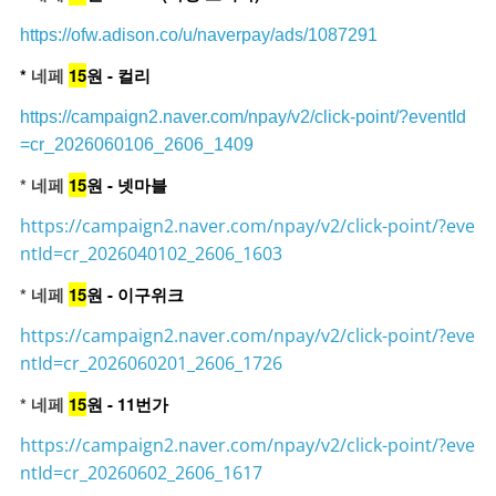
https://ofw.adison.co/u/naverpay/ads/1087291
*
네페
15
원 - 컬리
https://campaign2.naver.com/npay/v2/click-point/?eventId
=cr_2026060106_2606_1409
* 네페
15
원 - 넷마블
https://campaign2.naver.com/npay/v2/click-point/?eve
ntId=cr_2026040102_2606_1603
* 네페
15
원 - 이구위크
https://campaign2.naver.com/npay/v2/click-point/?eve
ntId=cr_2026060201_2606_1726
* 네페
15
원 - 11번가
https://campaign2.naver.com/npay/v2/click-point/?eve
ntId=cr_20260602_2606_1617