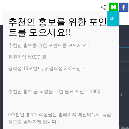
방문자
추천인 홍보를 위한 포인트를 모으세요!!
회원가입 50포인트
온라인 방문자:
24
오늘의 조회수:
1,077
글작성 15포인트, 댓글작성 2~5포인트
어제의 조회수:
2,460
추천인 홍보 글 작성을 위한 필요 포인트 180p
광고 제휴 홍보 일반 문의 : apptechgo@naver.com
<추천인 홍보> 작성글은 홈페이지 메인메뉴에 독점
Copyright © 2026
앱테크고
. All rights reserved.
적으로 올라가게 됩니다!!
테마:
ColorMag
(ThemeGrill 제작). Powered by
워드프