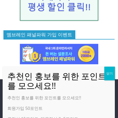
엠브레인 패널파워 가입 이벤트
방문자
추천인 홍보를 위한 포인트를 모으세요!!
회원가입 50포인트
온라인 방문자:
2
오늘의 조회수:
1,369