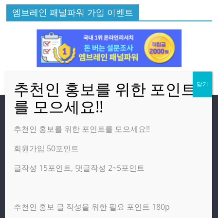
엠브레인 패널파워 가입 이벤트
방문자
추천인 홍보를 위한 포인트를 모으세요!!
회원가입 50포인트
온라인 방문자:
19
오늘의 조회수:
4,475
글작성 15포인트, 댓글작성 2~5포인트
어제의 조회수:
2,460
추천인 홍보 글 작성을 위한 필요 포인트 180p
광고 제휴 홍보 일반 문의 : apptechgo@naver.com