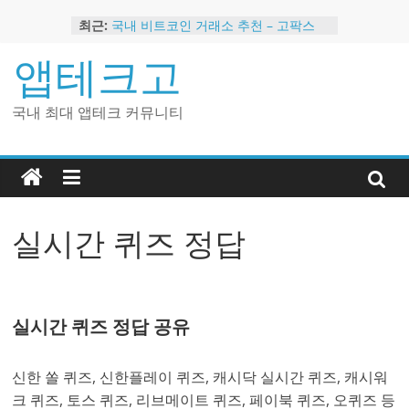
Skip
최근:
국내 비트코인 거래소 추천 – 고팍스
to
국내 코인 거래소 가입, 현금 지급 이벤
content
앱테크고
트
2024 강력히 추천하는 은행 멤버십 현
금 앱테크
국내 최대 앱테크 커뮤니티
해외 코인 거래소 추천 순위 BEST 2
현금 지급하는 국내 코인 거래소 추천
실시간 퀴즈 정답
실시간 퀴즈 정답 공유
신한 쏠 퀴즈, 신한플레이 퀴즈, 캐시닥 실시간 퀴즈, 캐시워
크 퀴즈, 토스 퀴즈, 리브메이트 퀴즈, 페이북 퀴즈, 오퀴즈 등