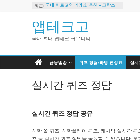
Skip
최근:
국내 비트코인 거래소 추천 – 고팍스
to
국내 코인 거래소 가입, 현금 지급 이벤
트
content
앱테크고
2024 강력히 추천하는 은행 멤버십 현
금 앱테크
해외 코인 거래소 추천 순위 BEST 2
국내 최대 앱테크 커뮤니티
현금 지급하는 국내 코인 거래소 추천
금융업종
퀴즈 정답/라방 편성표
실시
실시간 퀴즈 정답
실시간 퀴즈 정답 공유
신한 쏠 퀴즈, 신한플레이 퀴즈, 캐시닥 실시간 퀴즈
즈 등 실시간 퀴즈 정답을 공유할 수 있습니다. 또한