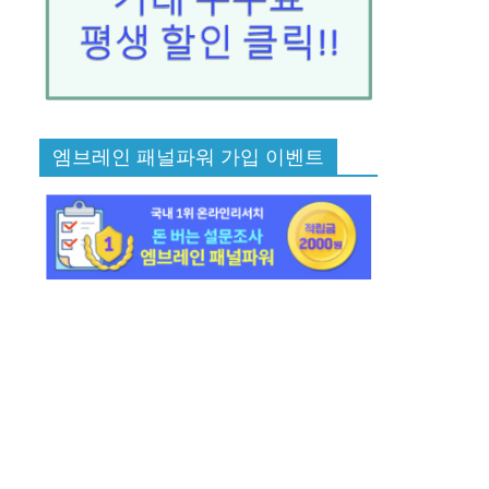
엠브레인 패널파워 가입 이벤트