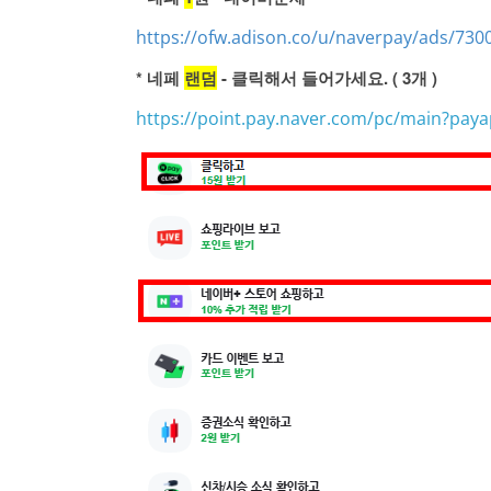
https://ofw.adison.co/u/naverpay/ads/730
* 네페
랜덤
- 클릭해서 들어가세요. ( 3개 )
https://point.pay.naver.com/pc/main?pay