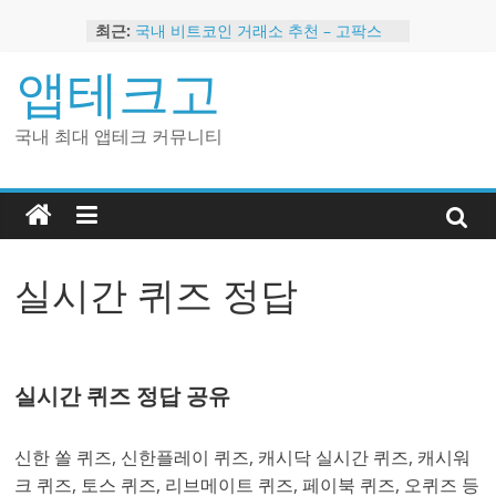
Skip
최근:
국내 비트코인 거래소 추천 – 고팍스
to
국내 코인 거래소 가입, 현금 지급 이벤
content
앱테크고
트
2024 강력히 추천하는 은행 멤버십 현
금 앱테크
국내 최대 앱테크 커뮤니티
해외 코인 거래소 추천 순위 BEST 2
현금 지급하는 국내 코인 거래소 추천
실시간 퀴즈 정답
실시간 퀴즈 정답 공유
신한 쏠 퀴즈, 신한플레이 퀴즈, 캐시닥 실시간 퀴즈, 캐시워
크 퀴즈, 토스 퀴즈, 리브메이트 퀴즈, 페이북 퀴즈, 오퀴즈 등