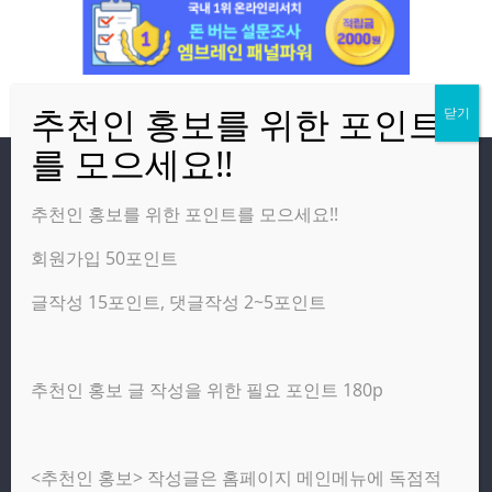
방문자
추천인 홍보를 위한 포인트를 모으세요!!
회원가입 50포인트
온라인 방문자:
15
오늘의 조회수:
4,483
글작성 15포인트, 댓글작성 2~5포인트
어제의 조회수:
2,460
추천인 홍보 글 작성을 위한 필요 포인트 180p
광고 제휴 홍보 일반 문의 : apptechgo@naver.com
<추천인 홍보> 작성글은 홈페이지 메인메뉴에 독점적