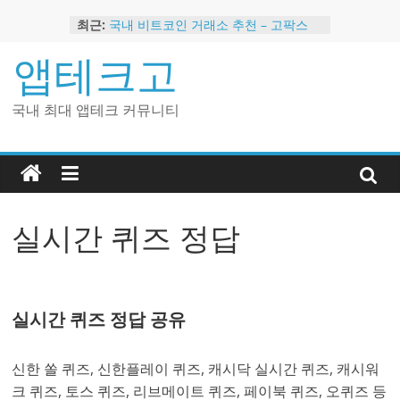
Skip
최근:
국내 비트코인 거래소 추천 – 고팍스
to
국내 코인 거래소 가입, 현금 지급 이벤
content
앱테크고
트
2024 강력히 추천하는 은행 멤버십 현
금 앱테크
국내 최대 앱테크 커뮤니티
해외 코인 거래소 추천 순위 BEST 2
현금 지급하는 국내 코인 거래소 추천
실시간 퀴즈 정답
실시간 퀴즈 정답 공유
신한 쏠 퀴즈, 신한플레이 퀴즈, 캐시닥 실시간 퀴즈, 캐시워
크 퀴즈, 토스 퀴즈, 리브메이트 퀴즈, 페이북 퀴즈, 오퀴즈 등