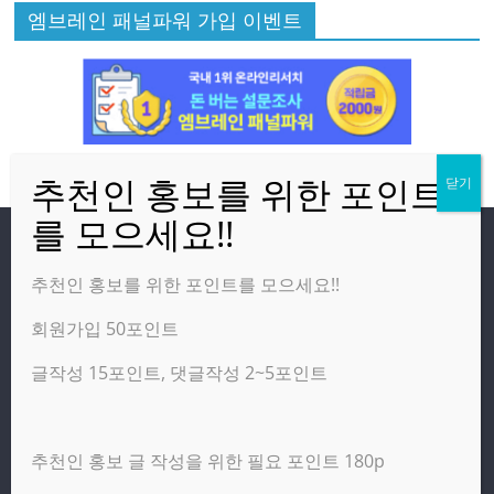
엠브레인 패널파워 가입 이벤트
방문자
추천인 홍보를 위한 포인트를 모으세요!!
회원가입 50포인트
온라인 방문자:
32
오늘의 조회수:
2,032
글작성 15포인트, 댓글작성 2~5포인트
어제의 조회수:
2,460
추천인 홍보 글 작성을 위한 필요 포인트 180p
광고 제휴 홍보 일반 문의 : apptechgo@naver.com