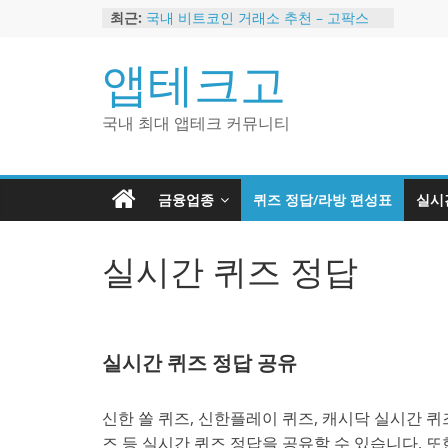
Skip
최근:
국내 비트코인 거래소 추천 – 고팍스
to
국내 코인 거래소 가입, 현금 지급 이벤
트
content
앱테크고
2024 강력히 추천하는 은행 멤버십 현
금 앱테크
해외 코인 거래소 추천 순위 BEST 2
국내 최대 앱테크 커뮤니티
현금 지급하는 국내 코인 거래소 추천
금융업종
퀴즈 정답/라방 편성표
실시
실시간 퀴즈 정답
실시간 퀴즈 정답 공유
신한 쏠 퀴즈, 신한플레이 퀴즈, 캐시닥 실시간 퀴즈
즈 등 실시간 퀴즈 정답을 공유할 수 있습니다. 또한