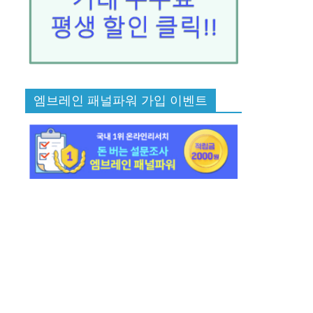
엠브레인 패널파워 가입 이벤트