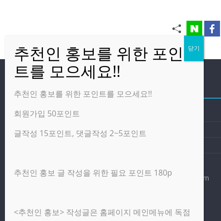
방문자
추천인 홍보를 위한 포인트를 모으세요!!
회원가입 50포인트
온라인 방문자:
34
오늘의 조회수:
619
글작성 15포인트, 댓글작성 2~5포인트
어제의 조회수:
2,460
추천인 홍보 글 작성을 위한 필요 포인트 180p
광고 제휴 홍보 일반 문의 : apptechgo@naver.com
<추천인 홍보> 작성글은 홈페이지 메인메뉴에 독점