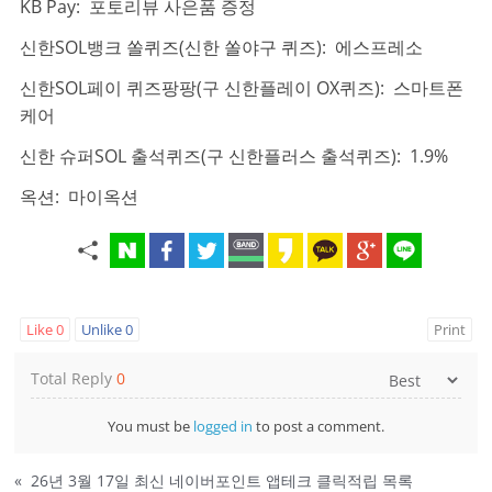
KB Pay: 포토리뷰 사은품 증정
신한SOL뱅크 쏠퀴즈(신한 쏠야구 퀴즈): 에스프레소
신한SOL페이 퀴즈팡팡(구 신한플레이 OX퀴즈): 스마트폰
케어
신한 슈퍼SOL 출석퀴즈(구 신한플러스 출석퀴즈): 1.9%
옥션: 마이옥션
Like
0
Unlike
0
Print
Total Reply
0
You must be
logged in
to post a comment.
«
26년 3월 17일 최신 네이버포인트 앱테크 클릭적립 목록