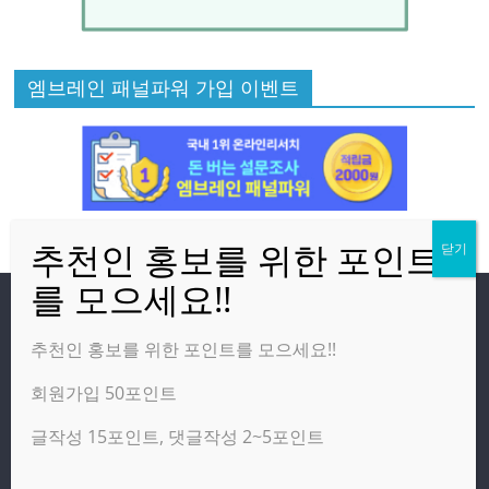
엠브레인 패널파워 가입 이벤트
방문자
추천인 홍보를 위한 포인트를 모으세요!!
회원가입 50포인트
온라인 방문자:
21
오늘의 조회수:
3,786
글작성 15포인트, 댓글작성 2~5포인트
어제의 조회수:
2,460