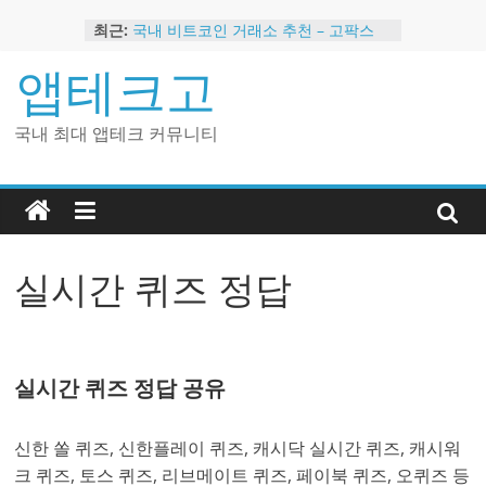
Skip
최근:
국내 비트코인 거래소 추천 – 고팍스
to
국내 코인 거래소 가입, 현금 지급 이벤
content
앱테크고
트
2024 강력히 추천하는 은행 멤버십 현
금 앱테크
국내 최대 앱테크 커뮤니티
해외 코인 거래소 추천 순위 BEST 2
현금 지급하는 국내 코인 거래소 추천
실시간 퀴즈 정답
실시간 퀴즈 정답 공유
신한 쏠 퀴즈, 신한플레이 퀴즈, 캐시닥 실시간 퀴즈, 캐시워
크 퀴즈, 토스 퀴즈, 리브메이트 퀴즈, 페이북 퀴즈, 오퀴즈 등