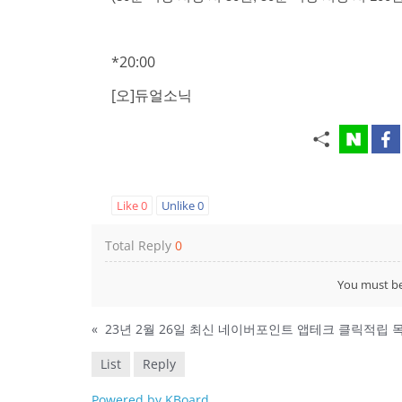
*20:00
[오]듀얼소닉
Like
0
Unlike
0
Total Reply
0
You must b
«
List
Reply
Powered by KBoard