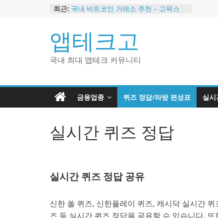
Skip
최근:
국내 비트코인 거래소 추천 – 고팍스
to
국내 코인 거래소 가입, 현금 지급 이벤
트
content
앱테크고
2024 강력히 추천하는 은행 멤버십 현
금 앱테크
해외 코인 거래소 추천 순위 BEST 2
국내 최대 앱테크 커뮤니티
현금 지급하는 국내 코인 거래소 추천
금융업종
퀴즈 정답/라방 편성표
실시
실시간 퀴즈 정답
실시간 퀴즈 정답 공유
신한 쏠 퀴즈, 신한플레이 퀴즈, 캐시닥 실시간 퀴즈
즈 등 실시간 퀴즈 정답을 공유할 수 있습니다. 또한