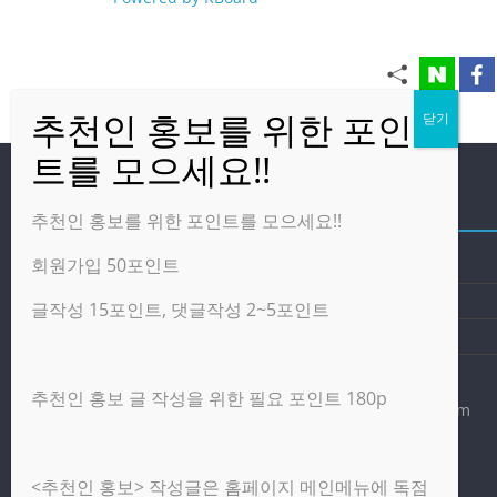
방문자
추천인 홍보를 위한 포인트를 모으세요!!
회원가입 50포인트
온라인 방문자:
12
오늘의 조회수:
5,802
글작성 15포인트, 댓글작성 2~5포인트
어제의 조회수:
2,460
추천인 홍보 글 작성을 위한 필요 포인트 180p
광고 제휴 홍보 일반 문의 : apptechgo@naver.com
<추천인 홍보> 작성글은 홈페이지 메인메뉴에 독점