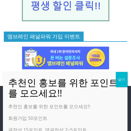
엠브레인 패널파워 가입 이벤트
방문자
추천인 홍보를 위한 포인트를 모으세요!!
회원가입 50포인트
온라인 방문자:
3
오늘의 조회수:
1,062
글작성 15포인트, 댓글작성 2~5포인트