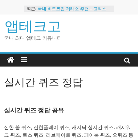
Skip
최근:
국내 비트코인 거래소 추천 – 고팍스
to
국내 코인 거래소 가입, 현금 지급 이벤
content
앱테크고
트
2024 강력히 추천하는 은행 멤버십 현
금 앱테크
국내 최대 앱테크 커뮤니티
해외 코인 거래소 추천 순위 BEST 2
현금 지급하는 국내 코인 거래소 추천
실시간 퀴즈 정답
실시간 퀴즈 정답 공유
신한 쏠 퀴즈, 신한플레이 퀴즈, 캐시닥 실시간 퀴즈, 캐시워
크 퀴즈, 토스 퀴즈, 리브메이트 퀴즈, 페이북 퀴즈, 오퀴즈 등