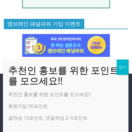
엠브레인 패널파워 가입 이벤트
방문자
추천인 홍보를 위한 포인트를 모으세요!!
회원가입 50포인트
온라인 방문자:
3
오늘의 조회수:
2,389
글작성 15포인트, 댓글작성 2~5포인트
어제의 조회수:
3,142