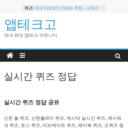
Skip
최근:
국내 비트코인 거래소 추천 – 고팍스
to
국내 코인 거래소 가입, 현금 지급 이벤
content
앱테크고
트
2024 강력히 추천하는 은행 멤버십 현
금 앱테크
국내 최대 앱테크 커뮤니티
해외 코인 거래소 추천 순위 BEST 2
현금 지급하는 국내 코인 거래소 추천
실시간 퀴즈 정답
실시간 퀴즈 정답 공유
신한 쏠 퀴즈, 신한플레이 퀴즈, 캐시닥 실시간 퀴즈, 캐시워
크 퀴즈, 토스 퀴즈, 리브메이트 퀴즈, 페이북 퀴즈, 오퀴즈 등