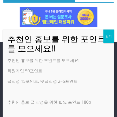
방문자
추천인 홍보를 위한 포인트를 모으세요!!
회원가입 50포인트
온라인 방문자:
16
오늘의 조회수:
3,607
글작성 15포인트, 댓글작성 2~5포인트
어제의 조회수:
2,460
추천인 홍보 글 작성을 위한 필요 포인트 180p
광고 제휴 홍보 일반 문의 : apptechgo@naver.com