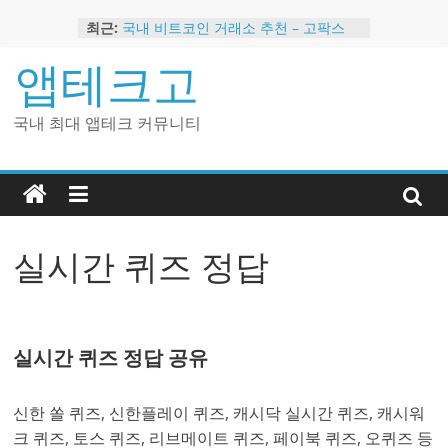
Skip
최근:
국내 비트코인 거래소 추천 – 고팍스
to
국내 코인 거래소 가입, 현금 지급 이벤
content
앱테크고
트
2024 강력히 추천하는 은행 멤버십 현
금 앱테크
국내 최대 앱테크 커뮤니티
해외 코인 거래소 추천 순위 BEST 2
현금 지급하는 국내 코인 거래소 추천
실시간 퀴즈 정답
실시간 퀴즈 정답 공유
신한 쏠 퀴즈, 신한플레이 퀴즈, 캐시닥 실시간 퀴즈, 캐시워
크 퀴즈, 토스 퀴즈, 리브메이트 퀴즈, 페이북 퀴즈, 오퀴즈 등