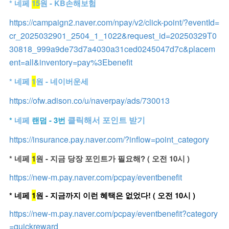
* 네페
15
원 - KB손해보험
https://campaign2.naver.com/npay/v2/click-point/?eventId=
cr_2025032901_2504_1_1022&request_id=20250329T0
30818_999a9de73d7a4030a31ced0245047d7c&placem
ent=all&inventory=pay%3Ebenefit
* 네페
1
원 - 네이버운세
https://ofw.adison.co/u/naverpay/ads/730013
클릭해서 포인트 받기
*
네페
랜덤 - 3번
https://insurance.pay.naver.com/?inflow=point_category
* 네페
1
원 - 지금 당장 포인트가 필요해? ( 오전 10시 )
https://new-m.pay.naver.com/pcpay/eventbenefit
* 네페
1
원 - 지금까지 이런 혜택은 없었다! ( 오전 10시 )
https://new-m.pay.naver.com/pcpay/eventbenefit?category
=quickreward