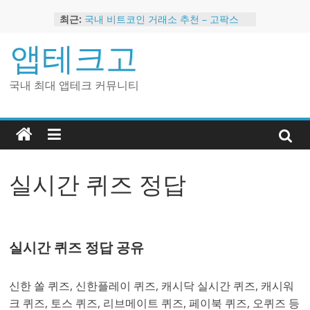
Skip
최근:
국내 비트코인 거래소 추천 – 고팍스
to
국내 코인 거래소 가입, 현금 지급 이벤
content
앱테크고
트
2024 강력히 추천하는 은행 멤버십 현
금 앱테크
국내 최대 앱테크 커뮤니티
해외 코인 거래소 추천 순위 BEST 2
현금 지급하는 국내 코인 거래소 추천
실시간 퀴즈 정답
실시간 퀴즈 정답 공유
신한 쏠 퀴즈, 신한플레이 퀴즈, 캐시닥 실시간 퀴즈, 캐시워
크 퀴즈, 토스 퀴즈, 리브메이트 퀴즈, 페이북 퀴즈, 오퀴즈 등