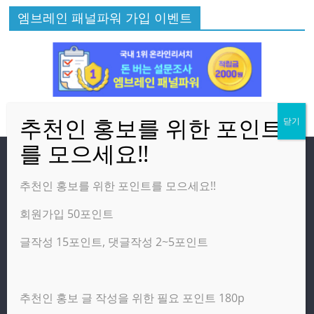
엠브레인 패널파워 가입 이벤트
방문자
추천인 홍보를 위한 포인트를 모으세요!!
회원가입 50포인트
온라인 방문자:
9
오늘의 조회수:
164
글작성 15포인트, 댓글작성 2~5포인트
어제의 조회수:
6,247
추천인 홍보 글 작성을 위한 필요 포인트 180p
광고 제휴 홍보 일반 문의 : apptechgo@naver.com