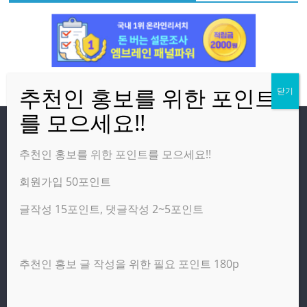
방문자
추천인 홍보를 위한 포인트를 모으세요!!
회원가입 50포인트
온라인 방문자:
13
오늘의 조회수:
175
글작성 15포인트, 댓글작성 2~5포인트
어제의 조회수:
6,247
추천인 홍보 글 작성을 위한 필요 포인트 180p
광고 제휴 홍보 일반 문의 : apptechgo@naver.com