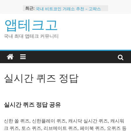
Skip
현금 지급하는 국내 코인 거래소 추천
최근:
국내 비트코인 거래소 추천 – 고팍스
to
국내 코인 거래소 가입, 현금 지급 이벤
content
앱테크고
트
2024 강력히 추천하는 은행 멤버십 현
금 앱테크
국내 최대 앱테크 커뮤니티
해외 코인 거래소 추천 순위 BEST 2
실시간 퀴즈 정답
실시간 퀴즈 정답 공유
신한 쏠 퀴즈, 신한플레이 퀴즈, 캐시닥 실시간 퀴즈, 캐시워
크 퀴즈, 토스 퀴즈, 리브메이트 퀴즈, 페이북 퀴즈, 오퀴즈 등