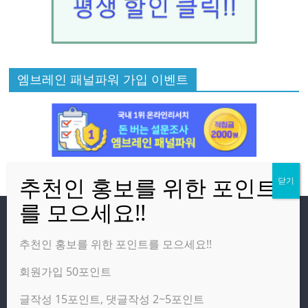
엠브레인 패널파워 가입 이벤트
방문자
추천인 홍보를 위한 포인트를 모으세요!!
회원가입 50포인트
온라인 방문자:
12
오늘의 조회수:
2,420
글작성 15포인트, 댓글작성 2~5포인트