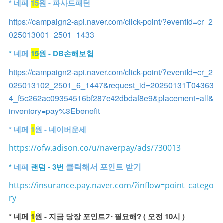
* 네페
15
원 - 파사드패턴
https://campaign2-api.naver.com/click-point/?eventId=cr_2
025013001_2501_1433
*
네페
15
원 - DB손해보험
https://campaign2-api.naver.com/click-point/?eventId=cr_2
025013102_2501_6_1447&request_id=20250131T04363
4_f5c262ac09354516bf287e42dbdaf8e9&placement=all&
inventory=pay%3Ebenefit
* 네페
1
원 - 네이버운세
https://ofw.adison.co/u/naverpay/ads/730013
클릭해서 포인트 받기
*
네페
랜덤 - 3번
https://insurance.pay.naver.com/?inflow=point_catego
ry
* 네페
1
원 - 지금 당장 포인트가 필요해? ( 오전 10시 )