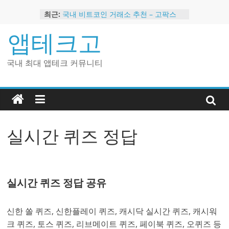
Skip
최근:
국내 비트코인 거래소 추천 – 고팍스
to
국내 코인 거래소 가입, 현금 지급 이벤
content
앱테크고
트
2024 강력히 추천하는 은행 멤버십 현
금 앱테크
국내 최대 앱테크 커뮤니티
해외 코인 거래소 추천 순위 BEST 2
현금 지급하는 국내 코인 거래소 추천
실시간 퀴즈 정답
실시간 퀴즈 정답 공유
신한 쏠 퀴즈, 신한플레이 퀴즈, 캐시닥 실시간 퀴즈, 캐시워
크 퀴즈, 토스 퀴즈, 리브메이트 퀴즈, 페이북 퀴즈, 오퀴즈 등