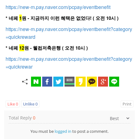
https://new-m.pay.naver.com/pcpay/eventbenefit
* 네페
1
원 - 지금까지 이런 혜택은 없었다! ( 오전 10시 )
https://new-m.pay.naver.com/pcpay/eventbenefit?category
=quickreward
* 네페
12
원 - 웰컴저축은행 ( 오전 10시 )
https://new-m.pay.naver.com/pcpay/eventbenefit?category
=quickrewar
Like
0
Unlike
0
Print
Total Reply
0
You must be
logged in
to post a comment.