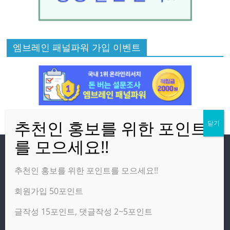
엠브레인 패널파워 가입 이벤트
방문자
추천인 홍보를 위한 포인트를 모으세요!!
회원가입 50포인트
온라인 방문자:
23
오늘의 조회수:
925
글작성 15포인트, 댓글작성 2~5포인트
어제의 조회수:
5,770