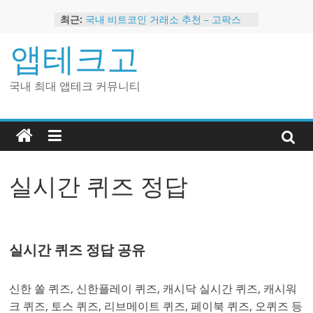
Skip
최근:
국내 비트코인 거래소 추천 – 고팍스
to
국내 코인 거래소 가입, 현금 지급 이벤
content
앱테크고
트
2024 강력히 추천하는 은행 멤버십 현
금 앱테크
국내 최대 앱테크 커뮤니티
해외 코인 거래소 추천 순위 BEST 2
현금 지급하는 국내 코인 거래소 추천
실시간 퀴즈 정답
실시간 퀴즈 정답 공유
신한 쏠 퀴즈, 신한플레이 퀴즈, 캐시닥 실시간 퀴즈, 캐시워
크 퀴즈, 토스 퀴즈, 리브메이트 퀴즈, 페이북 퀴즈, 오퀴즈 등