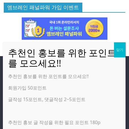
엠브레인 패널파워 가입 이벤트
방문자
추천인 홍보를 위한 포인트를 모으세요!!
회원가입 50포인트
온라인 방문자:
4
오늘의 조회수:
557
글작성 15포인트, 댓글작성 2~5포인트
어제의 조회수:
3,142
추천인 홍보 글 작성을 위한 필요 포인트 180p
광고 제휴 홍보 일반 문의 : apptechgo@naver.com