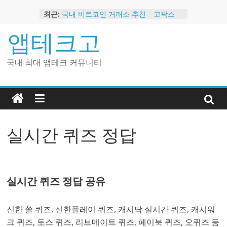
Skip
최근:
국내 비트코인 거래소 추천 – 고팍스
to
국내 코인 거래소 가입, 현금 지급 이벤
content
앱테크고
트
2024 강력히 추천하는 은행 멤버십 현
금 앱테크
국내 최대 앱테크 커뮤니티
해외 코인 거래소 추천 순위 BEST 2
현금 지급하는 국내 코인 거래소 추천
실시간 퀴즈 정답
실시간 퀴즈 정답 공유
신한 쏠 퀴즈, 신한플레이 퀴즈, 캐시닥 실시간 퀴즈, 캐시워
크 퀴즈, 토스 퀴즈, 리브메이트 퀴즈, 페이북 퀴즈, 오퀴즈 등