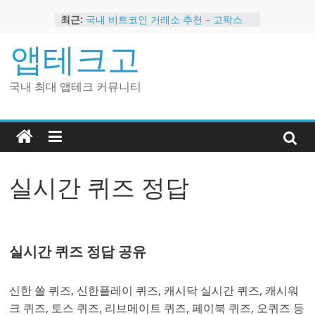
Skip
최근:
국내 비트코인 거래소 추천 – 고팍스
to
국내 코인 거래소 가입, 현금 지급 이벤
content
앱테크고
트
2024 강력히 추천하는 은행 멤버십 현
금 앱테크
국내 최대 앱테크 커뮤니티
해외 코인 거래소 추천 순위 BEST 2
현금 지급하는 국내 코인 거래소 추천
실시간 퀴즈 정답
실시간 퀴즈 정답 공유
신한 쏠 퀴즈, 신한플레이 퀴즈, 캐시닥 실시간 퀴즈, 캐시워
크 퀴즈, 토스 퀴즈, 리브메이트 퀴즈, 페이북 퀴즈, 오퀴즈 등