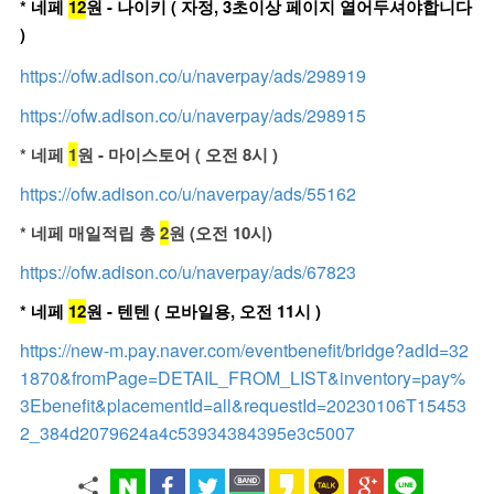
* 네페
12
원 - 나이키 ( 자정, 3초이상 페이지 열어두셔야합니다
)
https://ofw.adison.co/u/naverpay/ads/298919
https://ofw.adison.co/u/naverpay/ads/298915
* 네페
1
원 - 마이스토어 ( 오전 8시 )
https://ofw.adison.co/u/naverpay/ads/55162
* 네페 매일적립 총
2
원 (오전 10시)
https://ofw.adison.co/u/naverpay/ads/67823
* 네페
12
원 - 텐텐 ( 모바일용, 오전 11시 )
https://new-m.pay.naver.com/eventbenefit/bridge?adId=32
1870&fromPage=DETAIL_FROM_LIST&inventory=pay%
3Ebenefit&placementId=all&requestId=20230106T15453
2_384d2079624a4c53934384395e3c5007