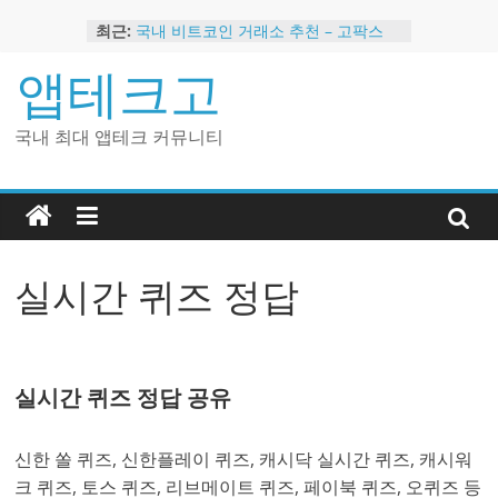
Skip
최근:
국내 비트코인 거래소 추천 – 고팍스
to
국내 코인 거래소 가입, 현금 지급 이벤
content
앱테크고
트
2024 강력히 추천하는 은행 멤버십 현
금 앱테크
국내 최대 앱테크 커뮤니티
해외 코인 거래소 추천 순위 BEST 2
현금 지급하는 국내 코인 거래소 추천
실시간 퀴즈 정답
실시간 퀴즈 정답 공유
신한 쏠 퀴즈, 신한플레이 퀴즈, 캐시닥 실시간 퀴즈, 캐시워
크 퀴즈, 토스 퀴즈, 리브메이트 퀴즈, 페이북 퀴즈, 오퀴즈 등