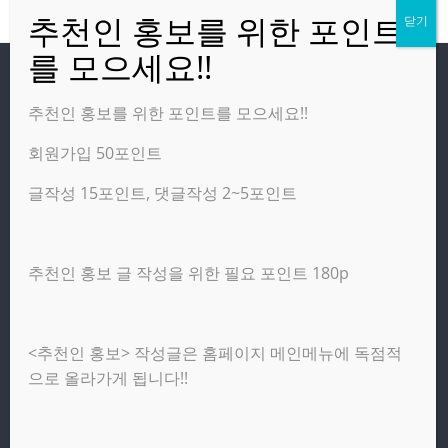
방문자
추천인 홍보를 위한 포인트를 모으세요!!
회원가입 50포인트
온라인 방문자:
2
오늘의 조회수:
2,031
글작성 15포인트, 댓글작성 2~5포인트
어제의 조회수:
3,142
추천인 홍보 글 작성을 위한 필요 포인트 180p
광고 제휴 홍보 일반 문의 : apptechgo@naver.com
<추천인 홍보> 작성글은 홈페이지 메인메뉴에 독점적
Copyright © 2026
앱테크고
. All rights reserved.
으로 올라가게 됩니다!!
테마:
ColorMag
(ThemeGrill 제작). Powered by
워드프레스
.