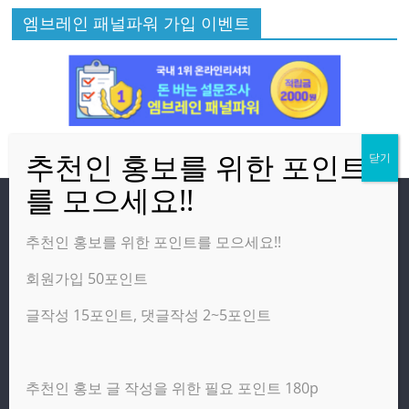
엠브레인 패널파워 가입 이벤트
방문자
추천인 홍보를 위한 포인트를 모으세요!!
회원가입 50포인트
온라인 방문자:
25
오늘의 조회수:
998
글작성 15포인트, 댓글작성 2~5포인트
어제의 조회수:
2,460
추천인 홍보 글 작성을 위한 필요 포인트 180p
광고 제휴 홍보 일반 문의 : apptechgo@naver.com