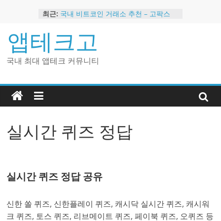
Skip
최근:
국내 비트코인 거래소 추천 – 고팍스
to
국내 코인 거래소 가입, 현금 지급 이벤
content
앱테크고
트
2024 강력히 추천하는 은행 멤버십 현
금 앱테크
국내 최대 앱테크 커뮤니티
해외 코인 거래소 추천 순위 BEST 2
현금 지급하는 국내 코인 거래소 추천
실시간 퀴즈 정답
실시간 퀴즈 정답 공유
신한 쏠 퀴즈, 신한플레이 퀴즈, 캐시닥 실시간 퀴즈, 캐시워
크 퀴즈, 토스 퀴즈, 리브메이트 퀴즈, 페이북 퀴즈, 오퀴즈 등