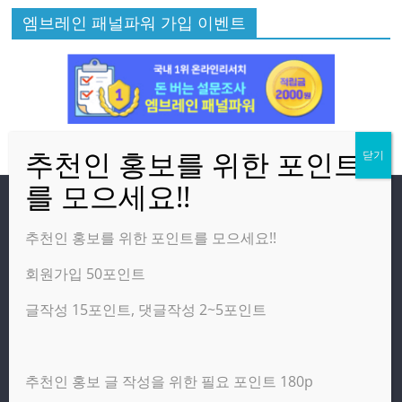
엠브레인 패널파워 가입 이벤트
방문자
추천인 홍보를 위한 포인트를 모으세요!!
회원가입 50포인트
온라인 방문자:
2
오늘의 조회수:
61
글작성 15포인트, 댓글작성 2~5포인트
어제의 조회수:
2,460
추천인 홍보 글 작성을 위한 필요 포인트 180p
광고 제휴 홍보 일반 문의 : apptechgo@naver.com