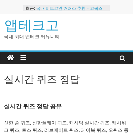
Skip
최근:
국내 비트코인 거래소 추천 – 고팍스
to
국내 코인 거래소 가입, 현금 지급 이벤
content
앱테크고
트
2024 강력히 추천하는 은행 멤버십 현
금 앱테크
국내 최대 앱테크 커뮤니티
해외 코인 거래소 추천 순위 BEST 2
현금 지급하는 국내 코인 거래소 추천
실시간 퀴즈 정답
실시간 퀴즈 정답 공유
신한 쏠 퀴즈, 신한플레이 퀴즈, 캐시닥 실시간 퀴즈, 캐시워
크 퀴즈, 토스 퀴즈, 리브메이트 퀴즈, 페이북 퀴즈, 오퀴즈 등