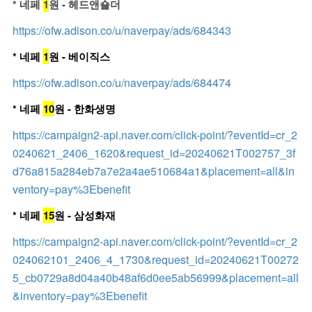
* 네페
1
원 - 헤드앤숄더
https://ofw.adison.co/u/naverpay/ads/684343
* 네페
1
원 - 베이직스
https://ofw.adison.co/u/naverpay/ads/684474
* 네페
10
원 - 한화생명
https://campaign2-api.naver.com/click-point/?eventId=cr_2
0240621_2406_1620&request_id=20240621T002757_3f
d76a815a284eb7a7e2a4ae510684a1&placement=all&in
ventory=pay%3Ebenefit
* 네페
15
원 - 삼성화재
https://campaign2-api.naver.com/click-point/?eventId=cr_2
024062101_2406_4_1730&request_id=20240621T00272
5_cb0729a8d04a40b48af6d0ee5ab56999&placement=all
&inventory=pay%3Ebenefit