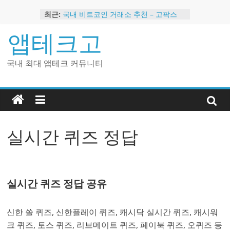
Skip
최근:
국내 비트코인 거래소 추천 – 고팍스
to
국내 코인 거래소 가입, 현금 지급 이벤
content
앱테크고
트
2024 강력히 추천하는 은행 멤버십 현
금 앱테크
국내 최대 앱테크 커뮤니티
해외 코인 거래소 추천 순위 BEST 2
현금 지급하는 국내 코인 거래소 추천
실시간 퀴즈 정답
실시간 퀴즈 정답 공유
신한 쏠 퀴즈, 신한플레이 퀴즈, 캐시닥 실시간 퀴즈, 캐시워
크 퀴즈, 토스 퀴즈, 리브메이트 퀴즈, 페이북 퀴즈, 오퀴즈 등