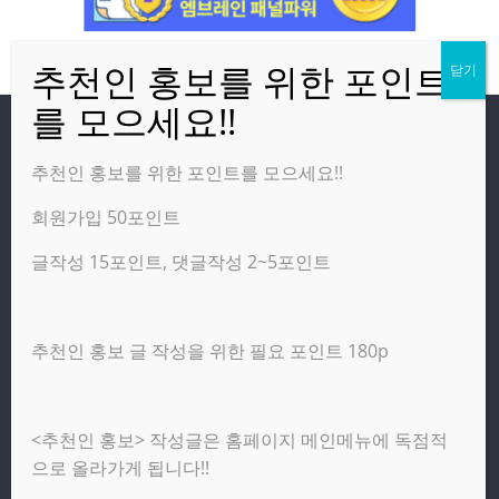
방문자
추천인 홍보를 위한 포인트를 모으세요!!
회원가입 50포인트
온라인 방문자:
10
오늘의 조회수:
4,332
글작성 15포인트, 댓글작성 2~5포인트
어제의 조회수:
2,460
추천인 홍보 글 작성을 위한 필요 포인트 180p
광고 제휴 홍보 일반 문의 : apptechgo@naver.com
<추천인 홍보> 작성글은 홈페이지 메인메뉴에 독점적
Copyright © 2026
앱테크고
. All rights reserved.
으로 올라가게 됩니다!!
테마:
ColorMag
(ThemeGrill 제작). Powered by
워드프레스
.