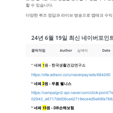
할 수 있습니다.
다양한 퀴즈 정답과 라이브 방송으로 앱테크 수익
24년 6월 19일 최신 네이버포
클릭적립
Author
삼색이
Date
* 네페
1
원 - 한국생활건강연구소
https://ofw.adison.co/u/naverpay/ads/684290
* 네페
2
원 - 푸름 웰니스
https://campaign2-api.naver.com/click-poi
02943_a6717def26ca42718ece4d5e69fa7682
* 네페
15
원 - DB손해보험