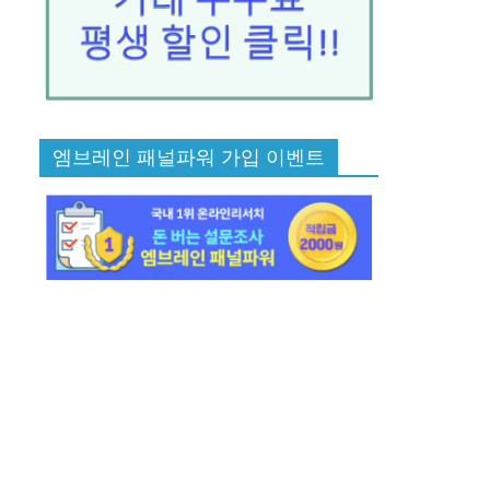
엠브레인 패널파워 가입 이벤트