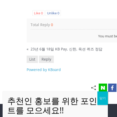
Like
0
Unlike
0
Total Reply
0
You must b
«
23년 6월 18일 KB Pay, 신한, 옥션 퀴즈 정답
List
Reply
Powered by KBoard