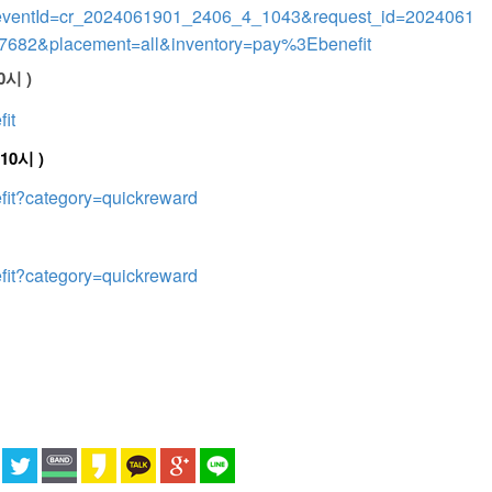
nt/?eventId=cr_2024061901_2406_4_1043&request_id=2024061
682&placement=all&inventory=pay%3Ebenefit
시 )
it
0시 )
fit?category=quickreward
fit?category=quickreward