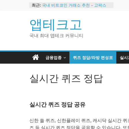
Skip
최근:
국내 비트코인 거래소 추천 – 고팍스
to
국내 코인 거래소 가입, 현금 지급 이벤
트
content
앱테크고
2024 강력히 추천하는 은행 멤버십 현
금 앱테크
해외 코인 거래소 추천 순위 BEST 2
국내 최대 앱테크 커뮤니티
현금 지급하는 국내 코인 거래소 추천
금융업종
퀴즈 정답/라방 편성표
실시
실시간 퀴즈 정답
실시간 퀴즈 정답 공유
신한 쏠 퀴즈, 신한플레이 퀴즈, 캐시닥 실시간 퀴즈
즈 등 실시간 퀴즈 정답을 공유할 수 있습니다. 또한