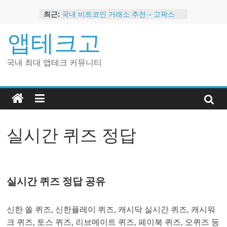
Skip
최근:
국내 비트코인 거래소 추천 – 고팍스
to
국내 코인 거래소 가입, 현금 지급 이벤
content
앱테크고
트
2024 강력히 추천하는 은행 멤버십 현
금 앱테크
국내 최대 앱테크 커뮤니티
해외 코인 거래소 추천 순위 BEST 2
현금 지급하는 국내 코인 거래소 추천
실시간 퀴즈 정답
실시간 퀴즈 정답 공유
신한 쏠 퀴즈, 신한플레이 퀴즈, 캐시닥 실시간 퀴즈, 캐시워
크 퀴즈, 토스 퀴즈, 리브메이트 퀴즈, 페이북 퀴즈, 오퀴즈 등