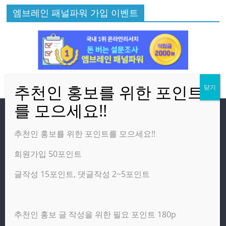
엠브레인 패널파워 가입 이벤트
방문자
추천인 홍보를 위한 포인트를 모으세요!!
회원가입 50포인트
온라인 방문자:
28
오늘의 조회수:
1,534
글작성 15포인트, 댓글작성 2~5포인트
어제의 조회수:
2,460
추천인 홍보 글 작성을 위한 필요 포인트 180p
광고 제휴 홍보 일반 문의 : apptechgo@naver.com