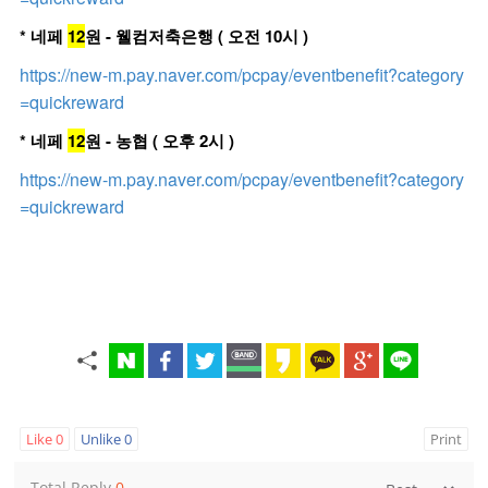
* 네페
12
원 - 웰컴저축은행 ( 오전 10시 )
https://new-m.pay.naver.com/pcpay/eventbenefit?category
=quickreward
* 네페
12
원 - 농협 ( 오후 2시 )
https://new-m.pay.naver.com/pcpay/eventbenefit?category
=quickreward
Like
0
Unlike
0
Print
Total Reply
0