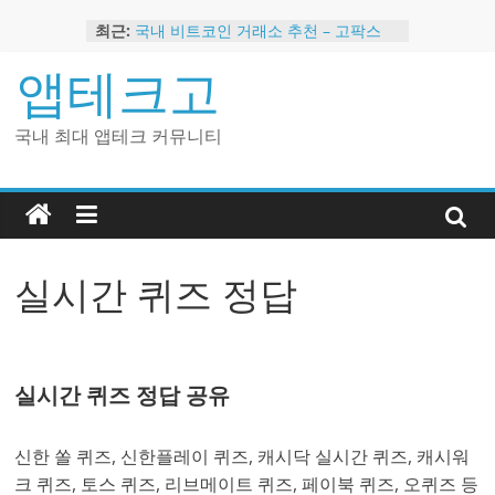
Skip
최근:
국내 비트코인 거래소 추천 – 고팍스
to
국내 코인 거래소 가입, 현금 지급 이벤
content
앱테크고
트
2024 강력히 추천하는 은행 멤버십 현
금 앱테크
국내 최대 앱테크 커뮤니티
해외 코인 거래소 추천 순위 BEST 2
현금 지급하는 국내 코인 거래소 추천
실시간 퀴즈 정답
실시간 퀴즈 정답 공유
신한 쏠 퀴즈, 신한플레이 퀴즈, 캐시닥 실시간 퀴즈, 캐시워
크 퀴즈, 토스 퀴즈, 리브메이트 퀴즈, 페이북 퀴즈, 오퀴즈 등