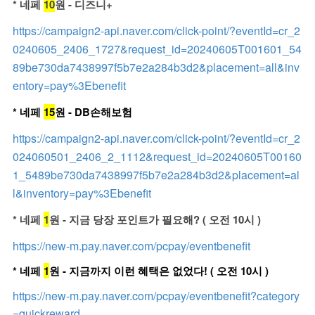
* 네페
10
원 - 디즈니+
https://campaign2-api.naver.com/click-point/?eventId=cr_2
0240605_2406_1727&request_id=20240605T001601_54
89be730da7438997f5b7e2a284b3d2&placement=all&inv
entory=pay%3Ebenefit
* 네페
15
원 - DB손해보험
https://campaign2-api.naver.com/click-point/?eventId=cr_2
024060501_2406_2_1112&request_id=20240605T00160
1_5489be730da7438997f5b7e2a284b3d2&placement=al
l&inventory=pay%3Ebenefit
* 네페
1
원 - 지금 당장 포인트가 필요해? ( 오전 10시 )
https://new-m.pay.naver.com/pcpay/eventbenefit
* 네페
1
원 - 지금까지 이런 혜택은 없었다! ( 오전 10시 )
https://new-m.pay.naver.com/pcpay/eventbenefit?category
=quickreward