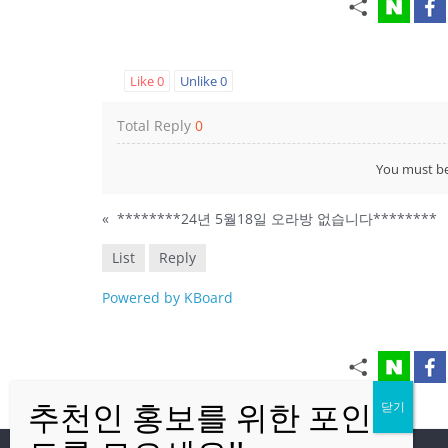
Like
0
Unlike
0
Total Reply
0
You must b
«
********24년 5월18일 오라방 없습니다********
List
Reply
Powered by KBoard