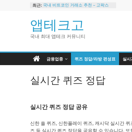
Skip
최근:
국내 비트코인 거래소 추천 – 고팍스
to
국내 코인 거래소 가입, 현금 지급 이벤
트
content
앱테크고
2024 강력히 추천하는 은행 멤버십 현
금 앱테크
해외 코인 거래소 추천 순위 BEST 2
국내 최대 앱테크 커뮤니티
현금 지급하는 국내 코인 거래소 추천
금융업종
퀴즈 정답/라방 편성표
실시
실시간 퀴즈 정답
실시간 퀴즈 정답 공유
신한 쏠 퀴즈, 신한플레이 퀴즈, 캐시닥 실시간 퀴즈
즈 등 실시간 퀴즈 정답을 공유할 수 있습니다. 또한