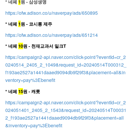
* 네페
1
원 - 삼성생명
https://ofw.adison.co/u/naverpay/ads/650895
* 네페
1
원 - 코시롱 제주
https://ofw.adison.co/u/naverpay/ads/651214
* 네페
10
원 - 천재교과서 밀크T
https://campaign2-api.naver.com/click-point/?eventId=cr_2
0240514_2405_2_1049&request_id=20240514T000312_
f193ae2527a1441daaed9094db9f29f3&placement=all&in
ventory=pay%3Ebenefit
* 네페
15
원 - 캐롯
https://campaign2-api.naver.com/click-point/?eventId=cr_2
024051401_2405_2_1543&request_id=20240514T00031
2_f193ae2527a1441daaed9094db9f29f3&placement=all
&inventory=pay%3Ebenefit