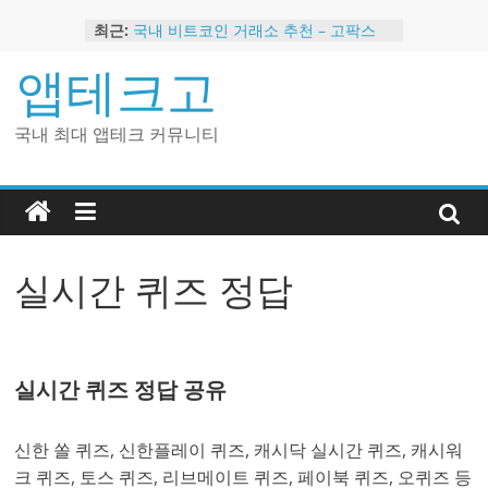
Skip
최근:
국내 비트코인 거래소 추천 – 고팍스
to
국내 코인 거래소 가입, 현금 지급 이벤
content
앱테크고
트
2024 강력히 추천하는 은행 멤버십 현
금 앱테크
국내 최대 앱테크 커뮤니티
해외 코인 거래소 추천 순위 BEST 2
현금 지급하는 국내 코인 거래소 추천
실시간 퀴즈 정답
실시간 퀴즈 정답 공유
신한 쏠 퀴즈, 신한플레이 퀴즈, 캐시닥 실시간 퀴즈, 캐시워
크 퀴즈, 토스 퀴즈, 리브메이트 퀴즈, 페이북 퀴즈, 오퀴즈 등