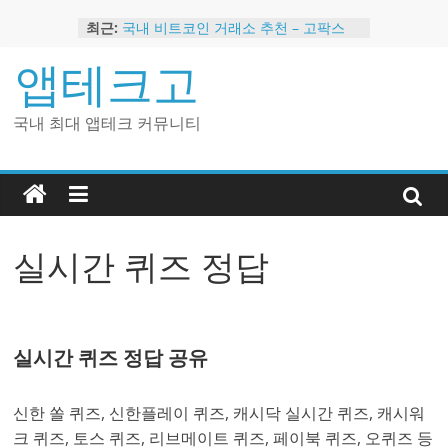
Skip
최근:
국내 비트코인 거래소 추천 – 고팍스
to
국내 코인 거래소 가입, 현금 지급 이벤
content
앱테크고
트
2024 강력히 추천하는 은행 멤버십 현
금 앱테크
국내 최대 앱테크 커뮤니티
해외 코인 거래소 추천 순위 BEST 2
현금 지급하는 국내 코인 거래소 추천
실시간 퀴즈 정답
실시간 퀴즈 정답 공유
신한 쏠 퀴즈, 신한플레이 퀴즈, 캐시닥 실시간 퀴즈, 캐시워
크 퀴즈, 토스 퀴즈, 리브메이트 퀴즈, 페이북 퀴즈, 오퀴즈 등