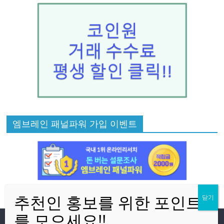
엠브레인 패널파워 가입 이벤트