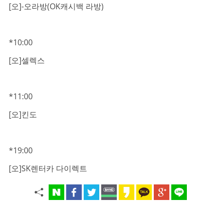
[오]-오라방(OK캐시백 라방)
*10:00
[오]셀렉스
*11:00
[오]킨도
*19:00
[오]SK렌터카 다이렉트