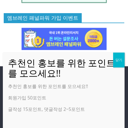
엠브레인 패널파워 가입 이벤트
방문자
추천인 홍보를 위한 포인트를 모으세요!!
회원가입 50포인트
온라인 방문자:
29
오늘의 조회수:
2,769
글작성 15포인트, 댓글작성 2~5포인트
어제의 조회수:
2,460