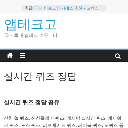
Skip
최근:
국내 비트코인 거래소 추천 – 고팍스
to
국내 코인 거래소 가입, 현금 지급 이벤
content
앱테크고
트
2024 강력히 추천하는 은행 멤버십 현
금 앱테크
국내 최대 앱테크 커뮤니티
해외 코인 거래소 추천 순위 BEST 2
현금 지급하는 국내 코인 거래소 추천
실시간 퀴즈 정답
실시간 퀴즈 정답 공유
신한 쏠 퀴즈, 신한플레이 퀴즈, 캐시닥 실시간 퀴즈, 캐시워
크 퀴즈, 토스 퀴즈, 리브메이트 퀴즈, 페이북 퀴즈, 오퀴즈 등