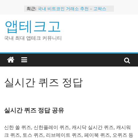
Skip
최근:
국내 비트코인 거래소 추천 – 고팍스
to
국내 코인 거래소 가입, 현금 지급 이벤
content
앱테크고
트
2024 강력히 추천하는 은행 멤버십 현
금 앱테크
국내 최대 앱테크 커뮤니티
해외 코인 거래소 추천 순위 BEST 2
현금 지급하는 국내 코인 거래소 추천
실시간 퀴즈 정답
실시간 퀴즈 정답 공유
신한 쏠 퀴즈, 신한플레이 퀴즈, 캐시닥 실시간 퀴즈, 캐시워
크 퀴즈, 토스 퀴즈, 리브메이트 퀴즈, 페이북 퀴즈, 오퀴즈 등