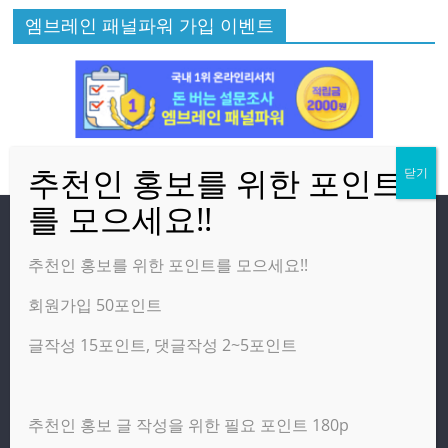
엠브레인 패널파워 가입 이벤트
방문자
추천인 홍보를 위한 포인트를 모으세요!!
회원가입 50포인트
온라인 방문자:
33
오늘의 조회수:
740
글작성 15포인트, 댓글작성 2~5포인트
어제의 조회수:
2,460
추천인 홍보 글 작성을 위한 필요 포인트 180p
광고 제휴 홍보 일반 문의 : apptechgo@naver.com