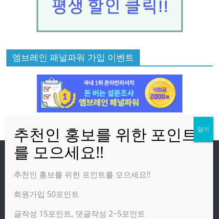
엠브레인 패널파워 가입 이벤트
방문자
추천인 홍보를 위한 포인트를 모으세요!!
회원가입 50포인트
온라인 방문자:
1
오늘의 조회수:
4
글작성 15포인트, 댓글작성 2~5포인트