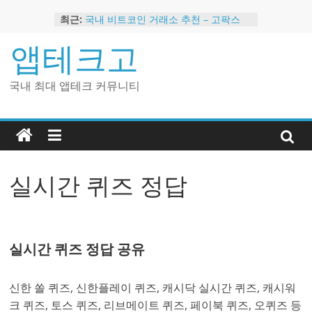
Skip
최근:
국내 비트코인 거래소 추천 – 고팍스
to
국내 코인 거래소 가입, 현금 지급 이벤
content
앱테크고
트
2024 강력히 추천하는 은행 멤버십 현
금 앱테크
국내 최대 앱테크 커뮤니티
해외 코인 거래소 추천 순위 BEST 2
현금 지급하는 국내 코인 거래소 추천
실시간 퀴즈 정답
실시간 퀴즈 정답 공유
신한 쏠 퀴즈, 신한플레이 퀴즈, 캐시닥 실시간 퀴즈, 캐시워
크 퀴즈, 토스 퀴즈, 리브메이트 퀴즈, 페이북 퀴즈, 오퀴즈 등