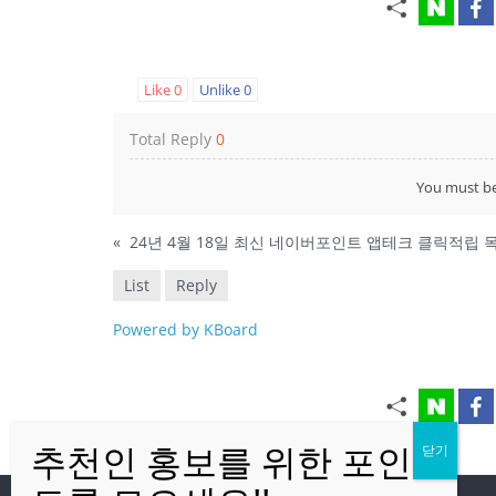
Like
0
Unlike
0
Total Reply
0
You must b
«
List
Reply
Powered by KBoard