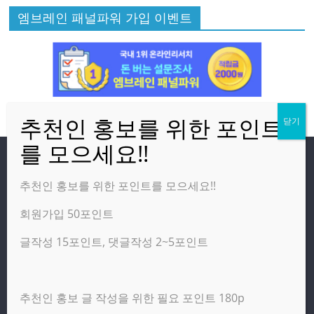
엠브레인 패널파워 가입 이벤트
방문자
추천인 홍보를 위한 포인트를 모으세요!!
회원가입 50포인트
온라인 방문자:
9
오늘의 조회수:
134
글작성 15포인트, 댓글작성 2~5포인트
어제의 조회수:
6,247
추천인 홍보 글 작성을 위한 필요 포인트 180p
광고 제휴 홍보 일반 문의 : apptechgo@naver.com