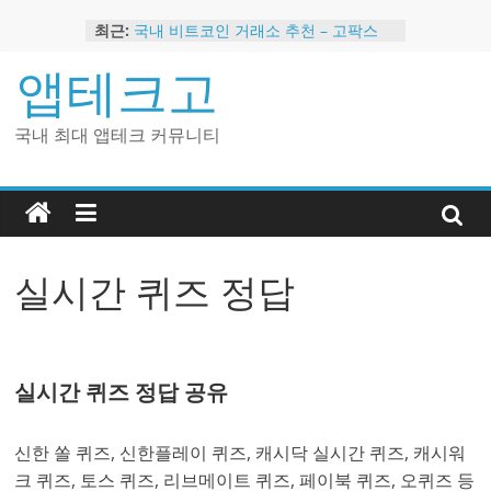
Skip
최근:
국내 비트코인 거래소 추천 – 고팍스
to
국내 코인 거래소 가입, 현금 지급 이벤
content
앱테크고
트
2024 강력히 추천하는 은행 멤버십 현
금 앱테크
국내 최대 앱테크 커뮤니티
해외 코인 거래소 추천 순위 BEST 2
현금 지급하는 국내 코인 거래소 추천
실시간 퀴즈 정답
실시간 퀴즈 정답 공유
신한 쏠 퀴즈, 신한플레이 퀴즈, 캐시닥 실시간 퀴즈, 캐시워
크 퀴즈, 토스 퀴즈, 리브메이트 퀴즈, 페이북 퀴즈, 오퀴즈 등