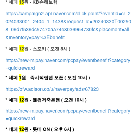
* 네페
15
원 - KB손해보험
https://campaign2-api.naver.com/click-point/?eventId=cr_2
024033001_2404_1_1438&request_id=20240330T00250
8_09d7f539dc57470aa74e8036954730fc&placement=all
&inventory=pay%3Ebenefit
* 네페
12
원 - 스포키 ( 오전 8시 )
https://new-m.pay.naver.com/pcpay/eventbenefit?category
=quickreward
* 네페
1
원 - 즉시적립탭 오픈 ( 오전 10시 )
https://ofw.adison.co/u/naverpay/ads/67823
* 네페
12
원 - 웰컴저축은행 ( 오전 10시 )
https://new-m.pay.naver.com/pcpay/eventbenefit?category
=quickreward
* 네페
12
원 - 롯데 ON ( 오후 6시 )