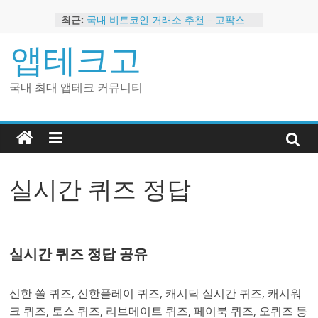
Skip
최근:
국내 비트코인 거래소 추천 – 고팍스
to
국내 코인 거래소 가입, 현금 지급 이벤
content
앱테크고
트
2024 강력히 추천하는 은행 멤버십 현
금 앱테크
국내 최대 앱테크 커뮤니티
해외 코인 거래소 추천 순위 BEST 2
현금 지급하는 국내 코인 거래소 추천
실시간 퀴즈 정답
실시간 퀴즈 정답 공유
신한 쏠 퀴즈, 신한플레이 퀴즈, 캐시닥 실시간 퀴즈, 캐시워
크 퀴즈, 토스 퀴즈, 리브메이트 퀴즈, 페이북 퀴즈, 오퀴즈 등