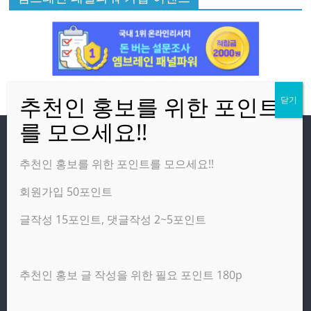
방문자
추천인 홍보를 위한 포인트를 모으세요!!
회원가입 50포인트
온라인 방문자:
15
오늘의 조회수:
3,791
글작성 15포인트, 댓글작성 2~5포인트
어제의 조회수:
2,460
추천인 홍보 글 작성을 위한 필요 포인트 180p
광고 제휴 홍보 일반 문의 : apptechgo@naver.com