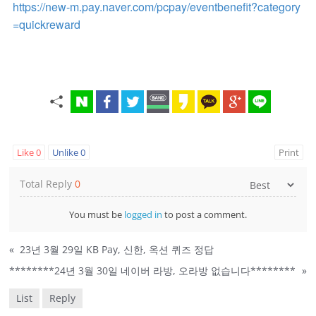
https://new-m.pay.naver.com/pcpay/eventbenefit?category
=quickreward
Like
0
Unlike
0
Print
Total Reply
0
You must be
logged in
to post a comment.
«
23년 3월 29일 KB Pay, 신한, 옥션 퀴즈 정답
********24년 3월 30일 네이버 라방, 오라방 없습니다********
»
List
Reply