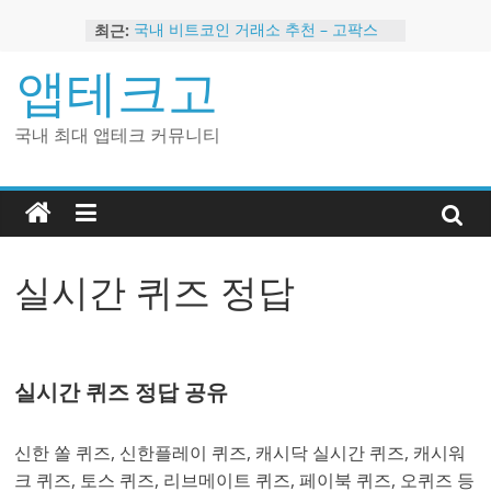
Skip
최근:
국내 비트코인 거래소 추천 – 고팍스
to
국내 코인 거래소 가입, 현금 지급 이벤
content
앱테크고
트
2024 강력히 추천하는 은행 멤버십 현
금 앱테크
국내 최대 앱테크 커뮤니티
해외 코인 거래소 추천 순위 BEST 2
현금 지급하는 국내 코인 거래소 추천
실시간 퀴즈 정답
실시간 퀴즈 정답 공유
신한 쏠 퀴즈, 신한플레이 퀴즈, 캐시닥 실시간 퀴즈, 캐시워
크 퀴즈, 토스 퀴즈, 리브메이트 퀴즈, 페이북 퀴즈, 오퀴즈 등