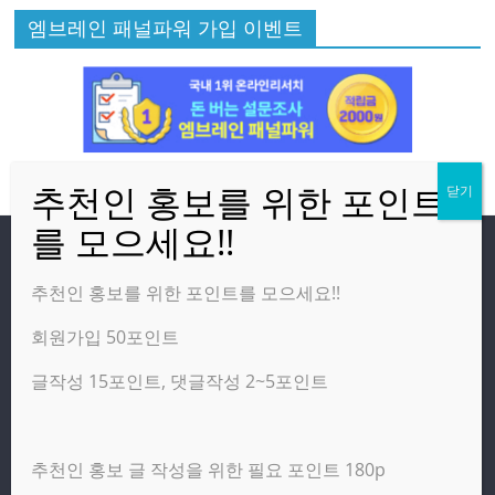
엠브레인 패널파워 가입 이벤트
방문자
추천인 홍보를 위한 포인트를 모으세요!!
회원가입 50포인트
온라인 방문자:
6
오늘의 조회수:
3,551
글작성 15포인트, 댓글작성 2~5포인트
어제의 조회수:
2,460
추천인 홍보 글 작성을 위한 필요 포인트 180p
광고 제휴 홍보 일반 문의 : apptechgo@naver.com