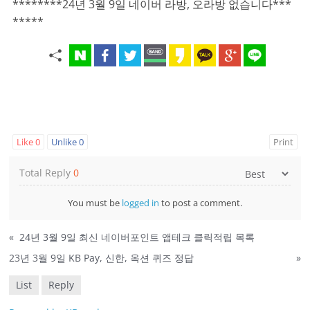
********24년 3월 9일 네이버 라방, 오라방 없습니다***
*****
Like
0
Unlike
0
Print
Total Reply
0
You must be
logged in
to post a comment.
«
24년 3월 9일 최신 네이버포인트 앱테크 클릭적립 목록
23년 3월 9일 KB Pay, 신한, 옥션 퀴즈 정답
»
List
Reply