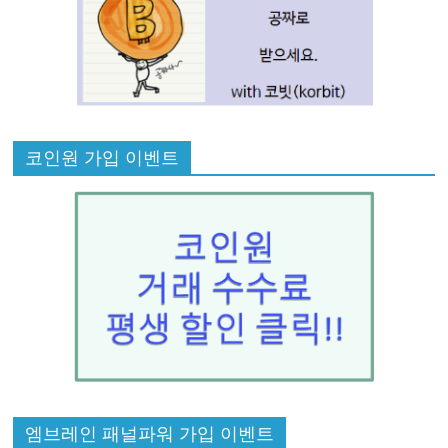
코인원 가입 이벤트
엠브레인 패널파워 가입 이벤트