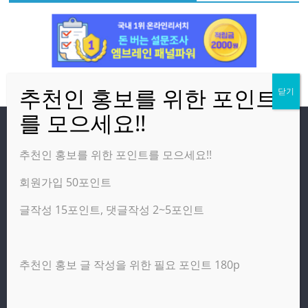
방문자
추천인 홍보를 위한 포인트를 모으세요!!
회원가입 50포인트
온라인 방문자:
2
오늘의 조회수:
1,473
글작성 15포인트, 댓글작성 2~5포인트
어제의 조회수:
4,277
추천인 홍보 글 작성을 위한 필요 포인트 180p
광고 제휴 홍보 일반 문의 : apptechgo@naver.com