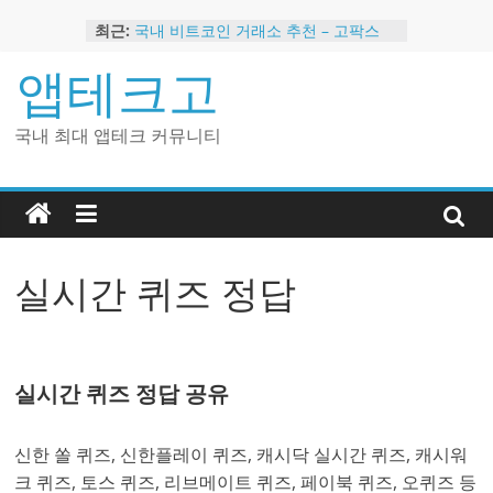
Skip
최근:
국내 비트코인 거래소 추천 – 고팍스
to
국내 코인 거래소 가입, 현금 지급 이벤
content
앱테크고
트
2024 강력히 추천하는 은행 멤버십 현
금 앱테크
국내 최대 앱테크 커뮤니티
해외 코인 거래소 추천 순위 BEST 2
현금 지급하는 국내 코인 거래소 추천
실시간 퀴즈 정답
실시간 퀴즈 정답 공유
신한 쏠 퀴즈, 신한플레이 퀴즈, 캐시닥 실시간 퀴즈, 캐시워
크 퀴즈, 토스 퀴즈, 리브메이트 퀴즈, 페이북 퀴즈, 오퀴즈 등