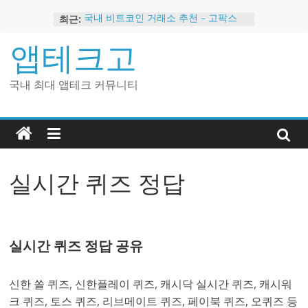
Skip
최근:
국내 비트코인 거래소 추천 – 고팍스
to
국내 코인 거래소 가입, 현금 지급 이벤
content
앱테크고
트
2024 강력히 추천하는 은행 멤버십 현
금 앱테크
국내 최대 앱테크 커뮤니티
해외 코인 거래소 추천 순위 BEST 2
현금 지급하는 국내 코인 거래소 추천
실시간 퀴즈 정답
실시간 퀴즈 정답 공유
신한 쏠 퀴즈, 신한플레이 퀴즈, 캐시닥 실시간 퀴즈, 캐시워
크 퀴즈, 토스 퀴즈, 리브메이트 퀴즈, 페이북 퀴즈, 오퀴즈 등