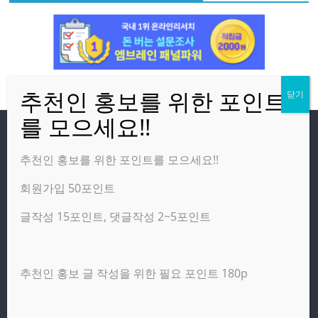
방문자
추천인 홍보를 위한 포인트를 모으세요!!
회원가입 50포인트
온라인 방문자:
13
오늘의 조회수:
1,733
글작성 15포인트, 댓글작성 2~5포인트
어제의 조회수:
6,247
추천인 홍보 글 작성을 위한 필요 포인트 180p
광고 제휴 홍보 일반 문의 : apptechgo@naver.com