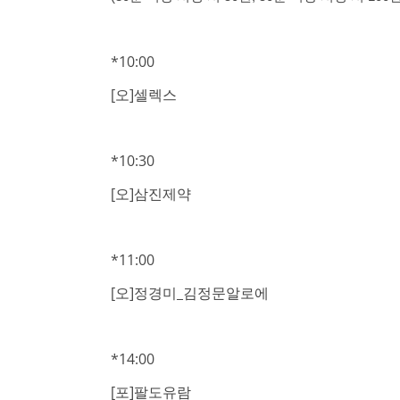
*10:00
[오]셀렉스
*10:30
[오]삼진제약
*11:00
[오]정경미_김정문알로에
*14:00
[포]팔도유람