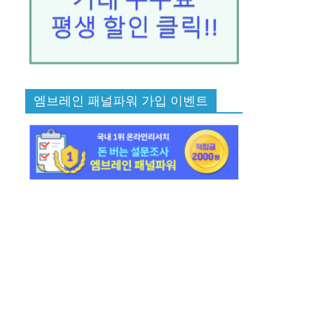
엠브레인 패널파워 가입 이벤트