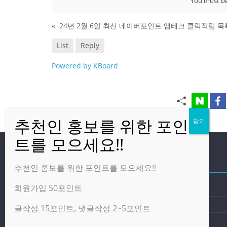
You must b
«
24년 2월 6일 최신 네이버포인트 앱테크 클릭적립 목
List
Reply
Powered by KBoard
방문자
추천인 홍보를 위한 포인트를 모으세요!!
회원가입 50포인트
온라인 방문자:
2
오늘의 조회수:
2,648
글작성 15포인트, 댓글작성 2~5포인트
어제의 조회수:
4,277