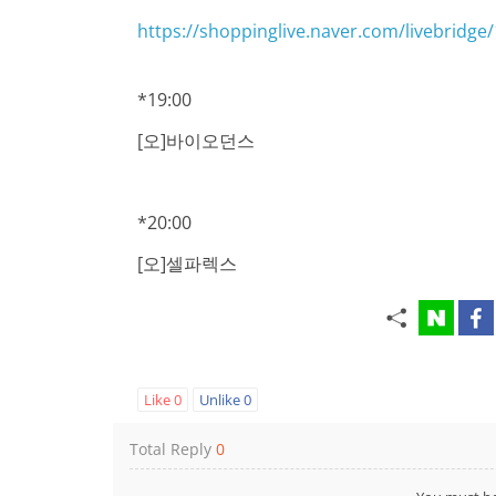
https://shoppinglive.naver.com/livebrid
*19:00
[오]바이오던스
*20:00
[오]셀파렉스
Like
0
Unlike
0
Total Reply
0