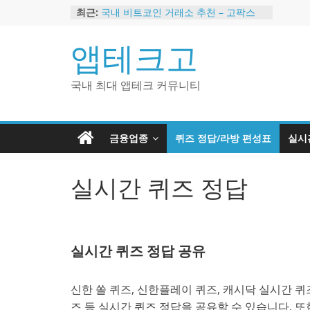
Skip
최근:
국내 비트코인 거래소 추천 – 고팍스
to
국내 코인 거래소 가입, 현금 지급 이벤
트
content
앱테크고
2024 강력히 추천하는 은행 멤버십 현
금 앱테크
해외 코인 거래소 추천 순위 BEST 2
국내 최대 앱테크 커뮤니티
현금 지급하는 국내 코인 거래소 추천
금융업종
퀴즈 정답/라방 편성표
실시
실시간 퀴즈 정답
실시간 퀴즈 정답 공유
신한 쏠 퀴즈, 신한플레이 퀴즈, 캐시닥 실시간 퀴즈
즈 등 실시간 퀴즈 정답을 공유할 수 있습니다. 또한