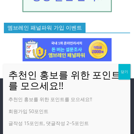
엠브레인 패널파워 가입 이벤트
방문자
추천인 홍보를 위한 포인트를 모으세요!!
회원가입 50포인트
온라인 방문자:
2
오늘의 조회수:
2,133
글작성 15포인트, 댓글작성 2~5포인트
어제의 조회수:
4,277