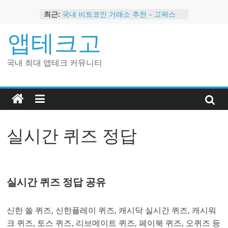
Skip
최근:
국내 비트코인 거래소 추천 – 고팍스
to
국내 코인 거래소 가입, 현금 지급 이벤
content
앱테크고
트
2024 강력히 추천하는 은행 멤버십 현
금 앱테크
국내 최대 앱테크 커뮤니티
해외 코인 거래소 추천 순위 BEST 2
현금 지급하는 국내 코인 거래소 추천
실시간 퀴즈 정답
실시간 퀴즈 정답 공유
신한 쏠 퀴즈, 신한플레이 퀴즈, 캐시닥 실시간 퀴즈, 캐시워
크 퀴즈, 토스 퀴즈, 리브메이트 퀴즈, 페이북 퀴즈, 오퀴즈 등