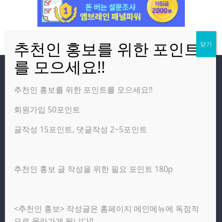
방문자
추천인 홍보를 위한 포인트를 모으세요!!
회원가입 50포인트
온라인 방문자:
3
오늘의 조회수:
1,643
글작성 15포인트, 댓글작성 2~5포인트
어제의 조회수:
4,277
추천인 홍보 글 작성을 위한 필요 포인트 180p
광고 제휴 홍보 일반 문의 : apptechgo@naver.com
<추천인 홍보> 작성글은 홈페이지 메인메뉴에 독점적
Copyright © 2026
앱테크고
. All rights reserved.
으로 올라가게 됩니다!!