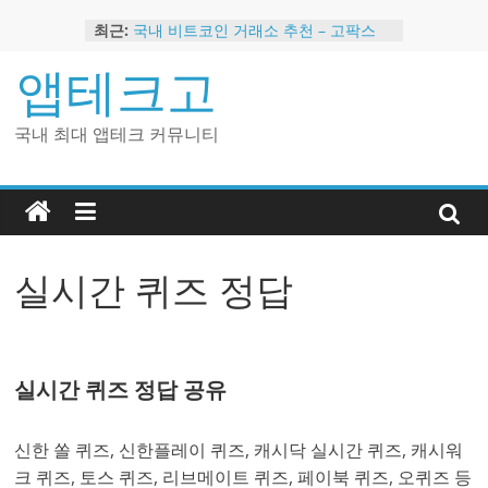
Skip
최근:
국내 비트코인 거래소 추천 – 고팍스
to
국내 코인 거래소 가입, 현금 지급 이벤
content
앱테크고
트
2024 강력히 추천하는 은행 멤버십 현
금 앱테크
국내 최대 앱테크 커뮤니티
해외 코인 거래소 추천 순위 BEST 2
현금 지급하는 국내 코인 거래소 추천
실시간 퀴즈 정답
실시간 퀴즈 정답 공유
신한 쏠 퀴즈, 신한플레이 퀴즈, 캐시닥 실시간 퀴즈, 캐시워
크 퀴즈, 토스 퀴즈, 리브메이트 퀴즈, 페이북 퀴즈, 오퀴즈 등