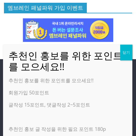
엠브레인 패널파워 가입 이벤트
방문자
추천인 홍보를 위한 포인트를 모으세요!!
회원가입 50포인트
온라인 방문자:
9
오늘의 조회수:
3,554
글작성 15포인트, 댓글작성 2~5포인트
어제의 조회수:
2,460
추천인 홍보 글 작성을 위한 필요 포인트 180p
광고 제휴 홍보 일반 문의 : apptechgo@naver.com