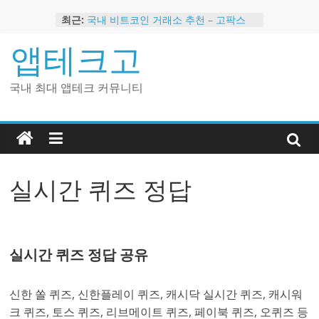
Skip
최근:
국내 비트코인 거래소 추천 – 고팍스
to
국내 코인 거래소 가입, 현금 지급 이벤
content
앱테크고
트
2024 강력히 추천하는 은행 멤버십 현
금 앱테크
국내 최대 앱테크 커뮤니티
해외 코인 거래소 추천 순위 BEST 2
현금 지급하는 국내 코인 거래소 추천
실시간 퀴즈 정답
실시간 퀴즈 정답 공유
신한 쏠 퀴즈, 신한플레이 퀴즈, 캐시닥 실시간 퀴즈, 캐시워
크 퀴즈, 토스 퀴즈, 리브메이트 퀴즈, 페이북 퀴즈, 오퀴즈 등