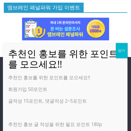
엠브레인 패널파워 가입 이벤트
방문자
추천인 홍보를 위한 포인트를 모으세요!!
회원가입 50포인트
온라인 방문자:
12
오늘의 조회수:
4,300
글작성 15포인트, 댓글작성 2~5포인트
어제의 조회수:
6,247
추천인 홍보 글 작성을 위한 필요 포인트 180p
광고 제휴 홍보 일반 문의 : apptechgo@naver.com