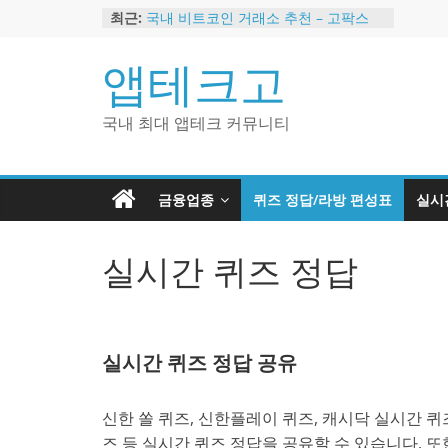
Skip
최근:
국내 비트코인 거래소 추천 – 고팍스
to
국내 코인 거래소 가입, 현금 지급 이벤
트
content
앱테크고
2024 강력히 추천하는 은행 멤버십 현
금 앱테크
해외 코인 거래소 추천 순위 BEST 2
국내 최대 앱테크 커뮤니티
현금 지급하는 국내 코인 거래소 추천
금융업종
퀴즈 정답/라방 편성표
실시
실시간 퀴즈 정답
실시간 퀴즈 정답 공유
신한 쏠 퀴즈, 신한플레이 퀴즈, 캐시닥 실시간 퀴즈
즈 등 실시간 퀴즈 정답을 공유할 수 있습니다. 또한