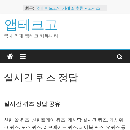
Skip
최근:
국내 비트코인 거래소 추천 – 고팍스
to
국내 코인 거래소 가입, 현금 지급 이벤
content
앱테크고
트
2024 강력히 추천하는 은행 멤버십 현
금 앱테크
국내 최대 앱테크 커뮤니티
해외 코인 거래소 추천 순위 BEST 2
현금 지급하는 국내 코인 거래소 추천
실시간 퀴즈 정답
실시간 퀴즈 정답 공유
신한 쏠 퀴즈, 신한플레이 퀴즈, 캐시닥 실시간 퀴즈, 캐시워
크 퀴즈, 토스 퀴즈, 리브메이트 퀴즈, 페이북 퀴즈, 오퀴즈 등