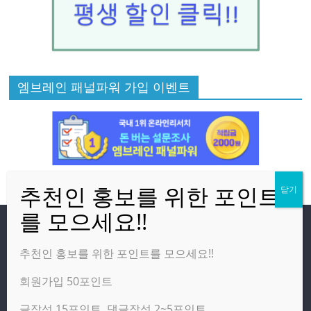
엠브레인 패널파워 가입 이벤트
방문자
추천인 홍보를 위한 포인트를 모으세요!!
회원가입 50포인트
온라인 방문자:
13
오늘의 조회수:
3,998
글작성 15포인트, 댓글작성 2~5포인트