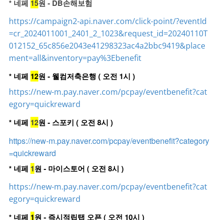
* 네페
15
원 - DB손해보험
https://campaign2-api.naver.com/click-point/?eventId
=cr_2024011001_2401_2_1023&request_id=20240110T
012152_65c856e2043e41298323ac4a2bbc9419&place
ment=all&inventory=pay%3Ebenefit
* 네페
12
원 - 웰컴저축은행 ( 오전 1시 )
https://new-m.pay.naver.com/pcpay/eventbenefit?cat
egory=quickreward
* 네페
12
원 - 스포키 ( 오전 8시 )
https://new-m.pay.naver.com/pcpay/eventbenefit?category
=quickreward
* 네페
1
원 - 마이스토어 ( 오전 8시 )
https://new-m.pay.naver.com/pcpay/eventbenefit?cat
egory=quickreward
* 네페
1
원 - 즉시적립탭 오픈 ( 오전 10시 )