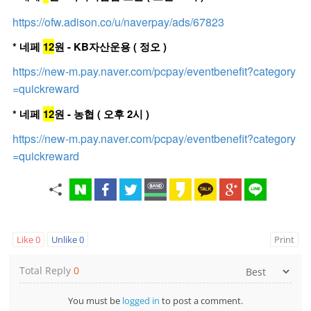
https://ofw.adison.co/u/naverpay/ads/67823
* 네페
12
원 - KB자산운용 ( 정오 )
https://new-m.pay.naver.com/pcpay/eventbenefit?category
=quickreward
* 네페
12
원 - 농협 ( 오후 2시 )
https://new-m.pay.naver.com/pcpay/eventbenefit?category
=quickreward
Like
0
Unlike
0
Print
Total Reply
0
You must be
logged in
to post a comment.